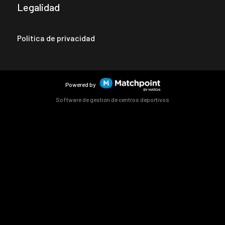
Legalidad
Política de privacidad
Powered by
Software de gestión de centros deportivos
Las cookies de este sitio web se usan para personalizar el
contenido y los anuncios, ofrecer funciones de redes sociales
y analizar el tráfico. Además, compartimos información
sobre el uso que haga del sitio web con nuestros partners de
redes sociales, publicidad y análisis web, quienes pueden
combinarla con otra información que les haya proporcionado
o que hayan recopilado a partir del uso que haya hecho de sus
servicios.